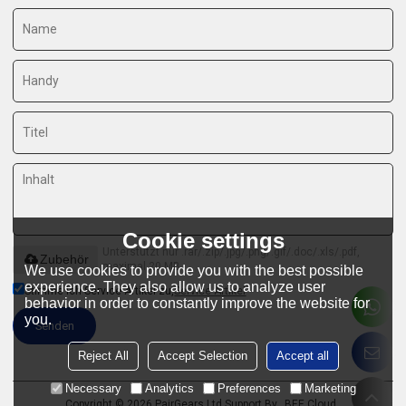
Cookie settings
Unterstützt nur .rar/.zip/.jpg/.png/.gif/.doc/.xls/.pdf,
Zubehör
maximal 20 MB
We use cookies to provide you with the best possible
experience. They also allow us to analyze user
Stimme ich Service-Artikel zu,
Service-Artikel
behavior in order to constantly improve the website for
you.
Senden
Reject All
Accept Selection
Accept all
Necessary
Analytics
Preferences
Marketing
Copyright © 2026
PairGears Ltd
Support By
BEE Cloud