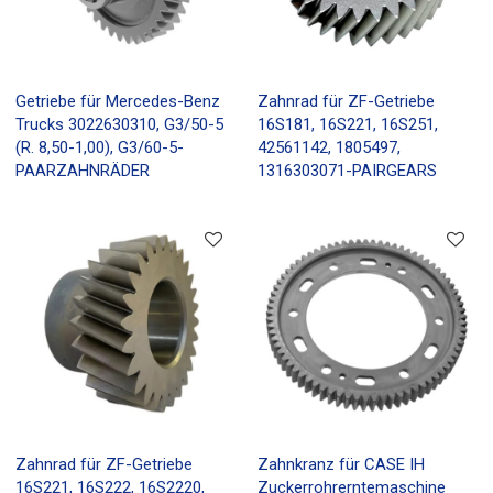
Getriebe für Mercedes-Benz
Zahnrad für ZF-Getriebe
Trucks 3022630310, G3/50-5
16S181, 16S221, 16S251,
(R. 8,50-1,00), G3/60-5-
42561142, 1805497,
PAARZAHNRÄDER
1316303071-PAIRGEARS
Zahnrad für ZF-Getriebe
Zahnkranz für CASE IH
16S221, 16S222, 16S2220,
Zuckerrohrerntemaschine