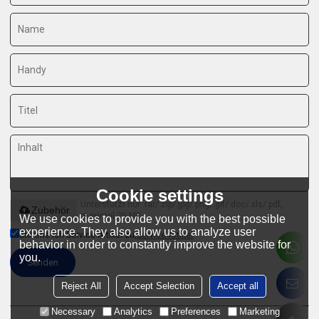
Cookie settings
Unterstützt nur .rar/.zip/.jpg/.png/.gif/.doc/.xls/.pdf,
Zubehör
maximal 20 MB
We use cookies to provide you with the best possible
experience. They also allow us to analyze user
Stimme ich Service-Artikel zu,
Service-Artikel
behavior in order to constantly improve the website for
you.
Senden
Reject All
Accept Selection
Accept all
Necessary
Analytics
Preferences
Marketing