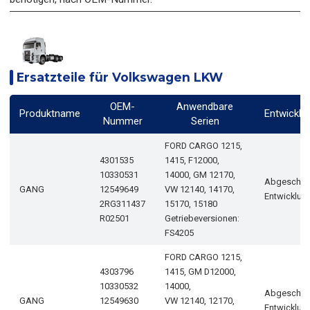
Ersatzteile für Volkswagen LKW
OEM-
Anwendbare
Produktname
Entwicklu
Nummer
Serien
FORD CARGO 1215,
4301535
1415, F12000,
10330531
14000, GM 12170,
Abgeschlo
GANG
12549649
VW 12140, 14170,
Entwicklun
2RG311437
15170, 15180
R02501
Getriebeversionen:
FS4205
FORD CARGO 1215,
4303796
1415, GM D12000,
10330532
14000,
Abgeschlo
GANG
12549630
VW 12140, 12170,
Entwicklun