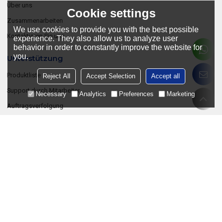
Über uns
Cookie settings
Zusammenarbeiten
We use cookies to provide you with the best possible
Kontaktieren Sie uns
experience. They also allow us to analyze user
behavior in order to constantly improve the website for
you.
Unterstützung
Produktliste
Reject All
Accept Selection
Accept all
Support durch Mitarbeiter
Necessary
Analytics
Preferences
Marketing
Auftragsverfolgung
Der Blog
Nachricht
Häufig gestellte Fragen
Werden Sie Einer Unserer Vertriebspartner