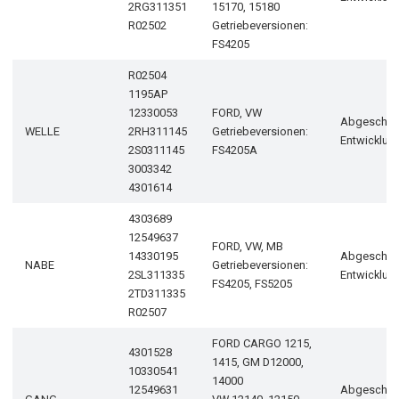
2RG311351
15170, 15180
R02502
Getriebeversionen:
FS4205
R02504
1195AP
12330053
FORD, VW
Abgeschlo
WELLE
2RH311145
Getriebeversionen:
Entwicklun
2S0311145
FS4205A
3003342
4301614
4303689
12549637
FORD, VW, MB
14330195
Abgeschlo
NABE
Getriebeversionen:
2SL311335
Entwicklun
FS4205, FS5205
2TD311335
R02507
FORD CARGO 1215,
4301528
1415, GM D12000,
10330541
14000
12549631
Abgeschlo