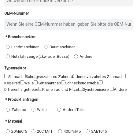
OEM-Nummer
Branchensektor
Landmaschinen
Baumaschinen
Nutzfahrzeuge (Lkw oder Busse)
Andere
Typensektor
Stirnrad
Schrägverzahntes Zahnrad
Innenverzahntes Zahnrad
Kegelrad
Welle
Kettenantrieb
Schneckengetriebe
Differentialgetriebe
Kronenrad und Ritzel
Synchronisierer
Andere
Produkt anfragen
Zahnrad
Welle
Andere Teile
Material
20MnCr5
20CrMnTi
40CrNiMo
SAE1045