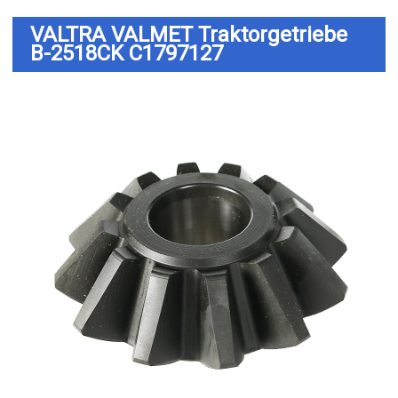
VALTRA VALMET Traktorgetriebe
B-2518CK C1797127