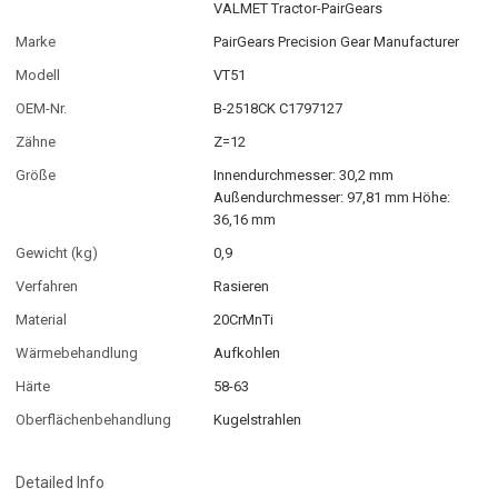
VALMET Tractor-PairGears
Marke
PairGears Precision Gear Manufacturer
Modell
VT51
OEM-Nr.
B-2518CK C1797127
Zähne
Z=12
Größe
Innendurchmesser: 30,2 mm
Außendurchmesser: 97,81 mm Höhe:
36,16 mm
Gewicht (kg)
0,9
Verfahren
Rasieren
Material
20CrMnTi
Wärmebehandlung
Aufkohlen
Härte
58-63
Oberflächenbehandlung
Kugelstrahlen
Detailed Info