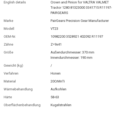
English details
Crown and Pinion for VALTRA VALMET
Tractor 1280 81323000 3341715 R11197-
PAIRGEARS
Marke
PairGears Precision Gear Manufacturer
Modell
VT23
OEM-Nr.
10982200 3528921 402092 R11197
Zähne
Z=9x41
Größe
Außendurchmesser: 370 mm
Innendurchmesser: 190 mm
Gewicht (kg)
/
Verfahren
Honen
Material
20CrMnTi
Wärmebehandlung
Aufkohlen
Härte
58-63
Oberflächenbehandlung
Kugelstrahlen