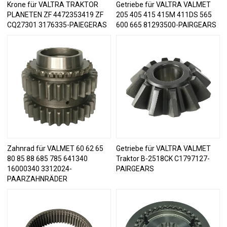
Krone für VALTRA TRAKTOR
Getriebe für VALTRA VALMET
PLANETEN ZF 4472353419 ZF
205 405 415 415M 411DS 565
CQ27301 3176335-PAIEGERAS
600 665 81293500-PAIRGEARS
Zahnrad für VALMET 60 62 65
Getriebe für VALTRA VALMET
80 85 88 685 785 641340
Traktor B-2518CK C1797127-
16000340 3312024-
PAIRGEARS
PAARZAHNRÄDER