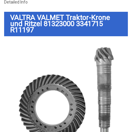
Detailed Info
VALTRA VALMET Traktor-Krone
und Ritzel 81323000 3341715
R11197