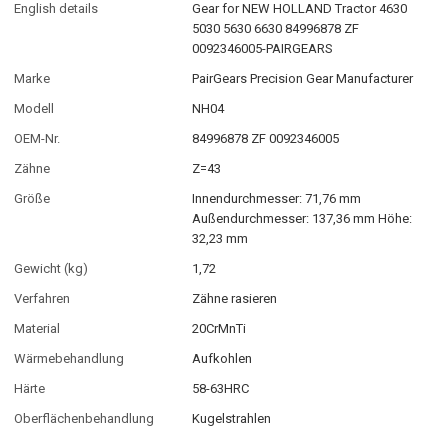
English details
Gear for NEW HOLLAND Tractor 4630
5030 5630 6630 84996878 ZF
0092346005-PAIRGEARS
Marke
PairGears Precision Gear Manufacturer
Modell
NH04
OEM-Nr.
84996878 ZF 0092346005
Zähne
Z=43
Größe
Innendurchmesser: 71,76 mm
Außendurchmesser: 137,36 mm Höhe:
32,23 mm
Gewicht (kg)
1,72
Verfahren
Zähne rasieren
Material
20CrMnTi
Wärmebehandlung
Aufkohlen
Härte
58-63HRC
Oberflächenbehandlung
Kugelstrahlen