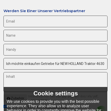
Werden Sie Einer Unserer Vertriebspartner
Cookie settings
Unterstützt nur .rar/.zip/.jpg/.png/.gif/.doc/.xls/.pdf,
Zubehör
maximal 20 MB
We use cookies to provide you with the best possible
experience. They also allow us to analyze user
Stimme ich Service-Artikel zu,
Service-Artikel
behavior in order to constantly improve the website for