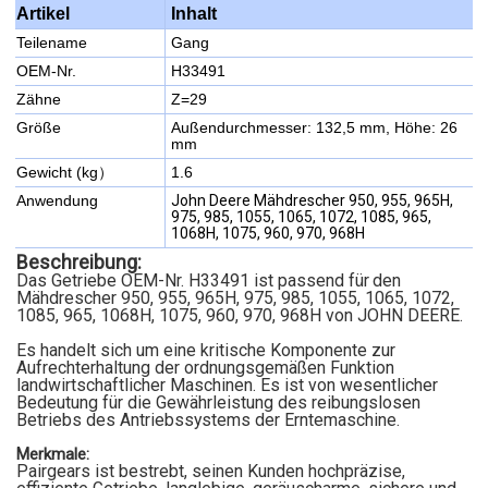
Inhalt
Artikel
Teilename
Gang
OEM-Nr.
H33491
Zähne
Z=29
Größe
Außendurchmesser: 132,5 mm, Höhe: 26
mm
Gewicht (kg）
1.6
Anwendung
John Deere Mähdrescher 950, 955, 965H,
975, 985, 1055, 1065, 1072, 1085, 965,
1068H, 1075, 960, 970, 968H
Beschreibung:
Das Getriebe OEM-Nr. H33491 ist passend für
den
Mähdrescher 950, 955, 965H, 975, 985, 1055, 1065, 1072,
1085, 965, 1068H, 1075, 960, 970, 968H von JOHN DEERE.
Es handelt sich um eine kritische Komponente zur
Aufrechterhaltung der ordnungsgemäßen Funktion
landwirtschaftlicher Maschinen. Es ist von wesentlicher
Bedeutung für die Gewährleistung des reibungslosen
Betriebs des Antriebssystems der Erntemaschine.
Merkmale:
Pairgears ist bestrebt, seinen Kunden hochpräzise,