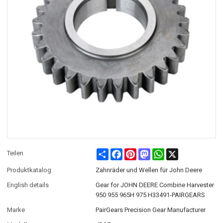
Share
Facebook
Pinterest
Mastodon
WhatsApp
X
Teilen
Produktkatalog
Zahnräder und Wellen für John Deere
English details
Gear for JOHN DEERE Combine Harvester
950 955 965H 975 H33491-PAIRGEARS
Marke
PairGears Precision Gear Manufacturer