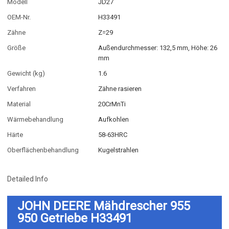
Modell
JD27
OEM-Nr.
H33491
Zähne
Z=29
Größe
Außendurchmesser: 132,5 mm, Höhe: 26
mm
Gewicht (kg)
1.6
Verfahren
Zähne rasieren
Material
20CrMnTi
Wärmebehandlung
Aufkohlen
Härte
58-63HRC
Oberflächenbehandlung
Kugelstrahlen
Detailed Info
JOHN DEERE Mähdrescher 955
950 Getriebe H33491