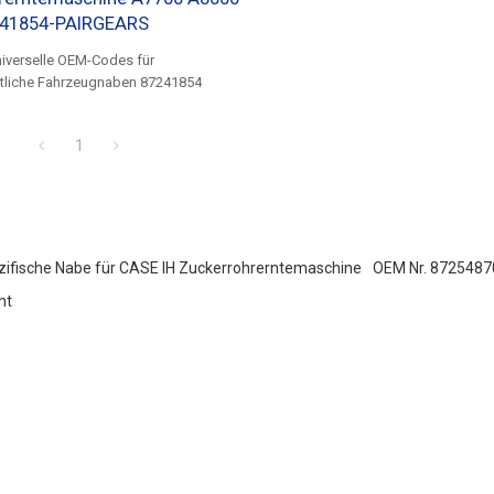
241854-PAIRGEARS
niverselle OEM-Codes für
ftliche Fahrzeugnaben 87241854
1
ifische Nabe für CASE IH Zuckerrohrerntemaschine
OEM Nr. 8725487
nt