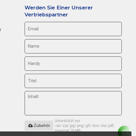
Werden Sie Einer Unserer
Vertriebspartner
r
Unterstützt nur
Zubehör
.rar/.zip/.jpg/.png/.gif/.doc/.xls/.pdf,
maximal 20 MB