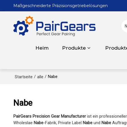
Maßgeschneiderte Präzisionsgetriebelösungen
Heim
Produkte
Produkt
/
/
Nabe
Startseite
alle
Nabe
PairGears Precision Gear Manufacturer
ist ein professionelle
Wholeslae
Nabe
-Fabrik, Private Label
Nabe
und
Nabe
Auftrags