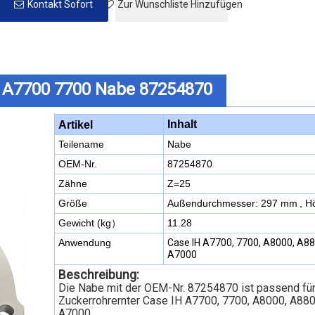
Kontakt Sofort
Zur Wunschliste Hinzufügen
 A7700 7700 Nabe 87254870
Inhalt
Artikel
Teilename
Nabe
OEM-Nr.
87254870
Zähne
Z=25
Größe
Außendurchmesser: 297 mm
, H
Gewicht (kg）
11.28
Anwendung
Case IH A7700, 7700, A8000, A88
A7000
Beschreibung:
Die Nabe mit der OEM-Nr. 87254870 ist passend fü
Zuckerrohrernter Case IH A7700, 7700, A8000, A880
A7000.