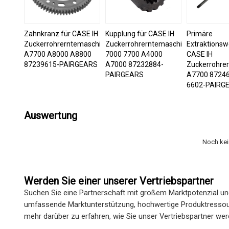
Zahnkranz für CASE IH
Kupplung für CASE IH
Primäre
Zuckerrohrerntemaschine
Zuckerrohrerntemaschine
Extraktionswe
A7700 A8000 A8800
7000 7700 A4000
CASE IH
87239615-PAIRGEARS
A7000 87232884-
Zuckerrohre
PAIRGEARS
A7700 8724
6602-PAIRG
Auswertung
Noch ke
Werden Sie einer unserer Vertriebspartner
Suchen Sie eine Partnerschaft mit großem Marktpotenzial un
umfassende Marktunterstützung, hochwertige Produktressour
mehr darüber zu erfahren, wie Sie unser Vertriebspartner we