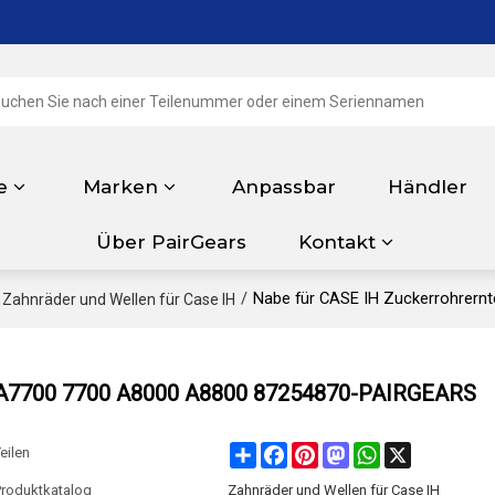
e
Marken
Anpassbar
Händler
Über PairGears
Kontakt
/
Nabe für CASE IH Zuckerrohrer
Zahnräder und Wellen für Case IH
e A7700 7700 A8000 A8800 87254870-PAIRGEARS
Share
Facebook
Pinterest
Mastodon
WhatsApp
X
eilen
Produktkatalog
Zahnräder und Wellen für Case IH