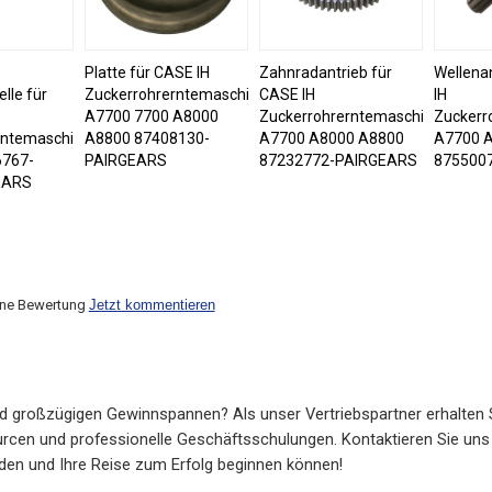
Platte für CASE IH
Zahnradantrieb für
Wellena
lle für
Zuckerrohrerntemaschine
CASE IH
IH
A7700 7700 A8000
Zuckerrohrerntemaschine
Zuckerr
rntemaschine
A8800 87408130-
A7700 A8000 A8800
A7700 
6767-
PAIRGEARS
87232772-PAIRGEARS
875500
EARS
ine Bewertung
Jetzt kommentieren
d großzügigen Gewinnspannen? Als unser Vertriebspartner erhalten 
cen und professionelle Geschäftsschulungen. Kontaktieren Sie uns 
rden und Ihre Reise zum Erfolg beginnen können!