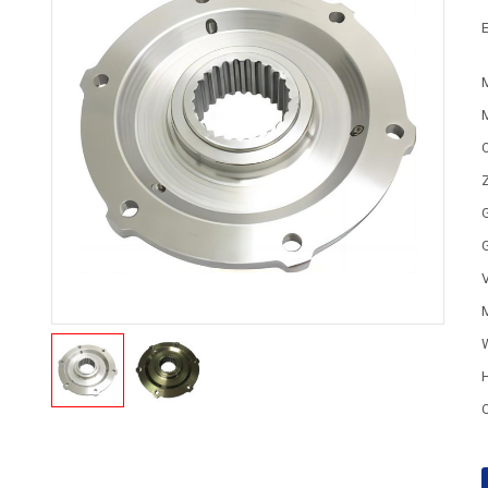
E
G
M
H