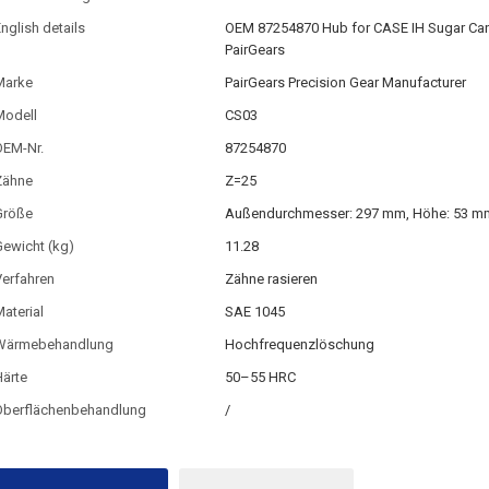
nglish details
OEM 87254870 Hub for CASE IH Sugar Can
PairGears
Marke
PairGears Precision Gear Manufacturer
Modell
CS03
OEM-Nr.
87254870
Zähne
Z=25
Größe
Außendurchmesser: 297 mm, Höhe: 53 m
ewicht (kg)
11.28
Verfahren
Zähne rasieren
aterial
SAE 1045
Wärmebehandlung
Hochfrequenzlöschung
ärte
50–55 HRC
Oberflächenbehandlung
/