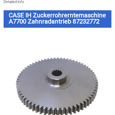
Detailed Info
CASE IH Zuckerrohrerntemaschine
A7700 Zahnradantrieb 87232772