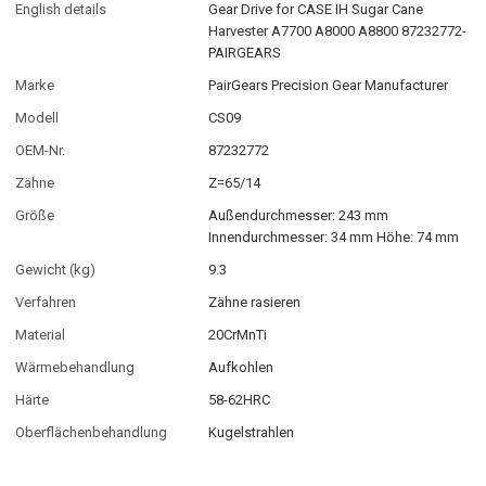
English details
Gear Drive for CASE IH Sugar Cane
Harvester A7700 A8000 A8800 87232772-
PAIRGEARS
Marke
PairGears Precision Gear Manufacturer
Modell
CS09
OEM-Nr.
87232772
Zähne
Z=65/14
Größe
Außendurchmesser: 243 mm
Innendurchmesser: 34 mm Höhe: 74 mm
Gewicht (kg)
9.3
Verfahren
Zähne rasieren
Material
20CrMnTi
Wärmebehandlung
Aufkohlen
Härte
58-62HRC
Oberflächenbehandlung
Kugelstrahlen