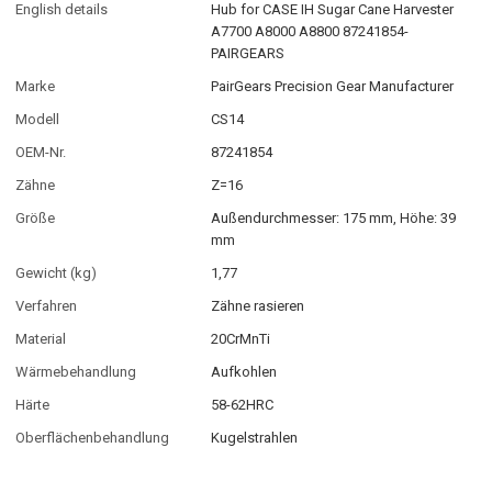
English details
Hub for CASE IH Sugar Cane Harvester
A7700 A8000 A8800 87241854-
PAIRGEARS
Marke
PairGears Precision Gear Manufacturer
Modell
CS14
OEM-Nr.
87241854
Zähne
Z=16
Größe
Außendurchmesser: 175 mm, Höhe: 39
mm
Gewicht (kg)
1,77
Verfahren
Zähne rasieren
Material
20CrMnTi
Wärmebehandlung
Aufkohlen
Härte
58-62HRC
Oberflächenbehandlung
Kugelstrahlen