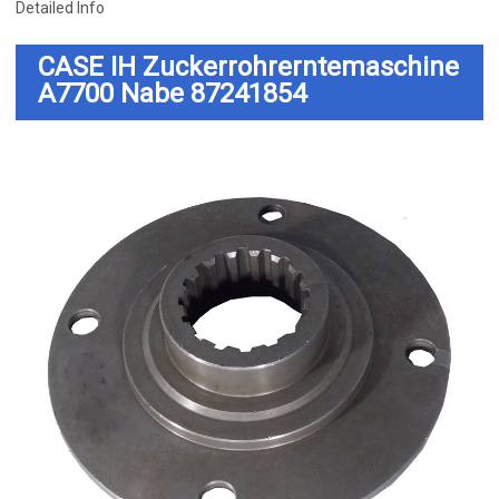
Detailed Info
CASE IH Zuckerrohrerntemaschine
A7700 Nabe 87241854