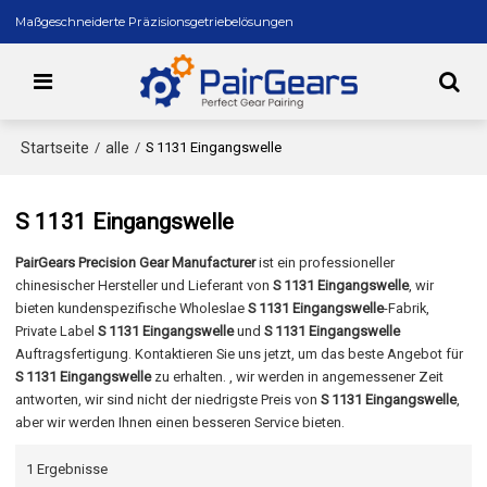
Maßgeschneiderte Präzisionsgetriebelösungen
Startseite
alle
/
/
S 1131 Eingangswelle
S 1131 Eingangswelle
PairGears Precision Gear Manufacturer
ist ein professioneller
chinesischer Hersteller und Lieferant von
S 1131 Eingangswelle
, wir
bieten kundenspezifische Wholeslae
S 1131 Eingangswelle
-Fabrik,
Private Label
S 1131 Eingangswelle
und
S 1131 Eingangswelle
Auftragsfertigung. Kontaktieren Sie uns jetzt, um das beste Angebot für
S 1131 Eingangswelle
zu erhalten. , wir werden in angemessener Zeit
antworten, wir sind nicht der niedrigste Preis von
S 1131 Eingangswelle
,
aber wir werden Ihnen einen besseren Service bieten.
1 Ergebnisse