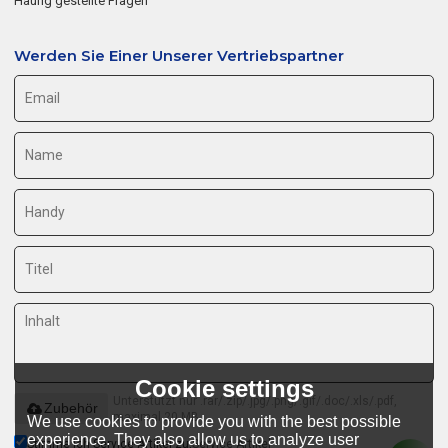
Häufig gestellte Fragen
Werden Sie Einer Unserer Vertriebspartner
Cookie settings
Unterstützt nur .rar/.zip/.jpg/.png/.gif/.doc/.xls/.pdf,
Zubehör
maximal 20 MB
We use cookies to provide you with the best possible
experience. They also allow us to analyze user
Stimme ich Service-Artikel zu,
Service-Artikel