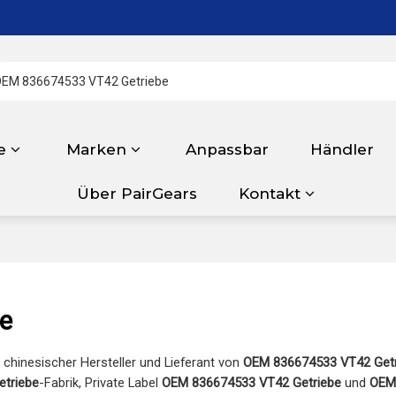
e
Marken
Anpassbar
Händler
Über PairGears
Kontakt
e
r chinesischer Hersteller und Lieferant von
OEM 836674533 VT42 Getr
triebe
-Fabrik, Private Label
OEM 836674533 VT42 Getriebe
und
OEM