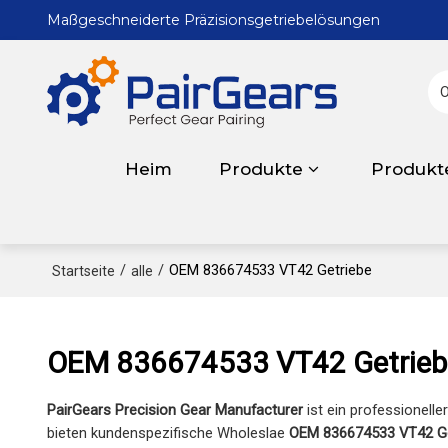
Maßgeschneiderte Präzisionsgetriebelösungen
Heim
Produkte
Produkt
/
/
OEM 836674533 VT42 Getriebe
Startseite
alle
OEM 836674533 VT42 Getrieb
PairGears Precision Gear Manufacturer
ist ein professionelle
bieten kundenspezifische Wholeslae
OEM 836674533 VT42 Ge