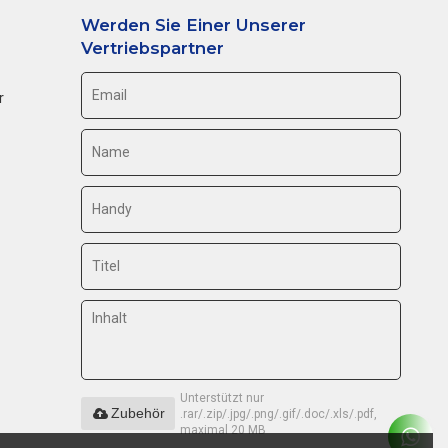
Werden Sie Einer Unserer
Vertriebspartner
r
Unterstützt nur
Zubehör
.rar/.zip/.jpg/.png/.gif/.doc/.xls/.pdf,
maximal 20 MB