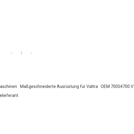
1
Maschinen
Maßgeschneiderte Ausrüstung für Valtra
OEM 70054700 VT
elieferant