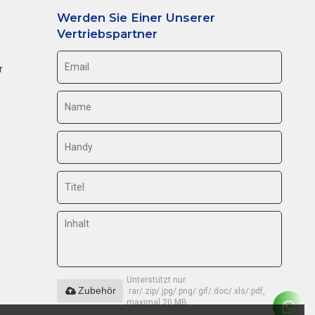
Werden Sie Einer Unserer
Vertriebspartner
r
Unterstützt nur
Zubehör
.rar/.zip/.jpg/.png/.gif/.doc/.xls/.pdf,
maximal 20 MB