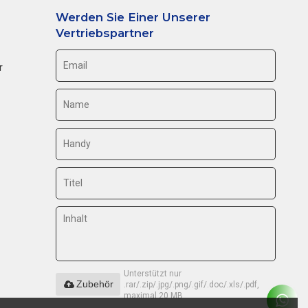
Werden Sie Einer Unserer
Vertriebspartner
r
Unterstützt nur
Zubehör
.rar/.zip/.jpg/.png/.gif/.doc/.xls/.pdf,
maximal 20 MB