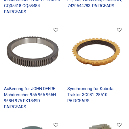
CQ05418 CQ58484-
7420544783-PAIRGEARS
PAIRGEARS
Außenring für JOHN DEERE
Synchronring für Kubota-
Mähdrescher 955 965 965H
Traktor 3C081-28510-
968H 975 PK1849D -
PAIRGEARS
PAIRGEARS