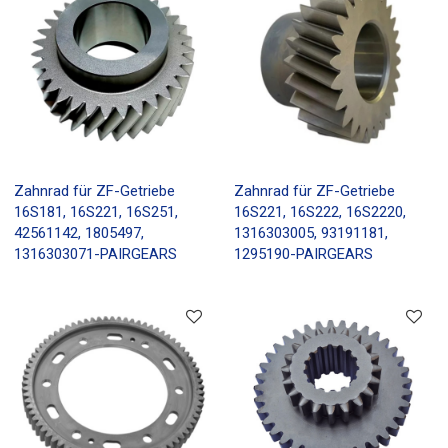
Zahnrad für ZF-Getriebe
Zahnrad für ZF-Getriebe
16S181, 16S221, 16S251,
16S221, 16S222, 16S2220,
42561142, 1805497,
1316303005, 93191181,
1316303071-PAIRGEARS
1295190-PAIRGEARS