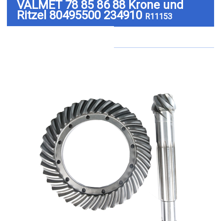
VALMET 78 85 86 88 Krone und
Ritzel
80495500
234910
R11153
Krone und Ritzel