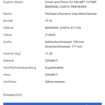
English details
Crown and Pinion for VALMET 1270AP,
80495500, 234910 -PAIRGEARS
Marke
PairGears Precision Gear Manufacturer
Modell
VT16
OEM-Nr.
80495500 ,234910 ,R11153
Zähne
Z=6X35
Größe
Außendurchmesser: 295 mm
Innendurchmesser: 177 mm
Gewicht (kg)
11,50
Material
20CrMnTi
Oberflächenbehandlung
Kugelstrahlen
Härte
20CrMnTi
Verfahren
Zähne rasieren
Detailed Info