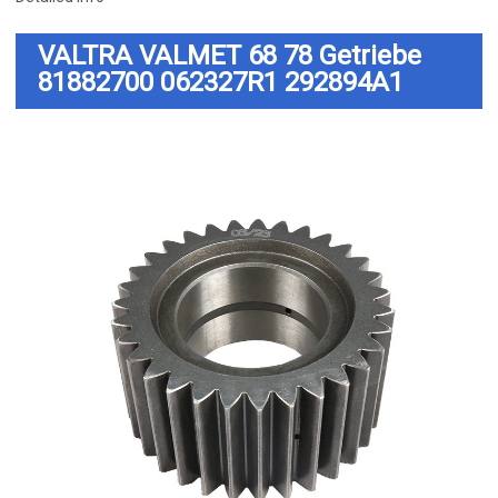
VALTRA VALMET 68 78 Getriebe
81882700 062327R1 292894A1