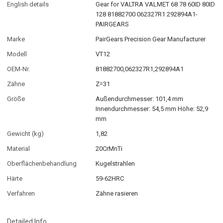
English details
Gear for VALTRA VALMET 68 78 60ID 80ID
128 81882700 062327R1 292894A1-
PAIRGEARS
Marke
PairGears Precision Gear Manufacturer
Modell
VT12
OEM-Nr.
81882700,062327R1,292894A1
Zähne
Z=31
Größe
Außendurchmesser: 101,4 mm
Innendurchmesser: 54,5 mm Höhe: 52,9
mm
Gewicht (kg)
1,82
Material
20CrMnTi
Oberflächenbehandlung
Kugelstrahlen
Härte
59-62HRC
Verfahren
Zähne rasieren
Detailed Info