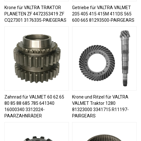
Krone für VALTRA TRAKTOR
Getriebe für VALTRA VALMET
PLANETEN ZF 4472353419 ZF
205 405 415 415M 411DS 565
CQ27301 3176335-PAIEGERAS
600 665 81293500-PAIRGEARS
Zahnrad für VALMET 60 62 65
Krone und Ritzel für VALTRA
80 85 88 685 785 641340
VALMET Traktor 1280
16000340 3312024-
81323000 3341715 R11197-
PAARZAHNRÄDER
PAIRGEARS