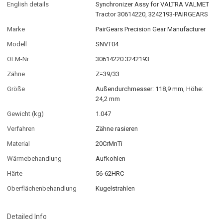
English details
Synchronizer Assy for VALTRA VALMET
Tractor 30614220, 3242193-PAIRGEARS
Marke
PairGears Precision Gear Manufacturer
Modell
SNVT04
OEM-Nr.
30614220 3242193
Zähne
Z=39/33
Größe
Außendurchmesser: 118,9 mm, Höhe:
24,2 mm
Gewicht (kg)
1.047
Verfahren
Zähne rasieren
Material
20CrMnTi
Wärmebehandlung
Aufkohlen
Härte
56-62HRC
Oberflächenbehandlung
Kugelstrahlen
Detailed Info