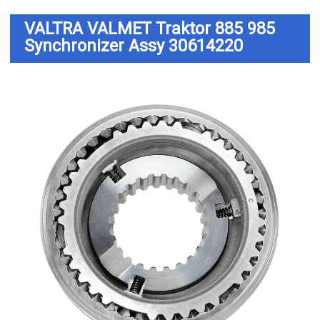
VALTRA VALMET Traktor 885 985
Synchronizer Assy 30614220