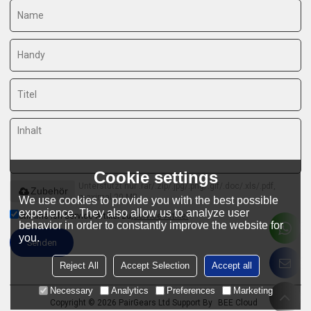
Cookie settings
Unterstützt nur .rar/.zip/.jpg/.png/.gif/.doc/.xls/.pdf,
Zubehör
maximal 20 MB
We use cookies to provide you with the best possible
experience. They also allow us to analyze user
Stimme ich Service-Artikel zu,
Service-Artikel
behavior in order to constantly improve the website for
you.
Senden
Reject All
Accept Selection
Accept all
Necessary
Analytics
Preferences
Marketing
Copyright © 2026
PairGears Ltd
Support By
BEE Cloud