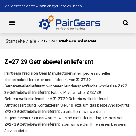
Maßgeschneiderte Präzisionsgetriebelösungen
Startseite
alle
/
/
Z=27 29 Getriebewellenlieferant
Z=27 29 Getriebewellenlieferant
PairGears Precision Gear Manufacturer
ist ein professioneller
chinesischer Hersteller und Lieferant von
Z=27 29
Getriebewellenlieferant
, wir bieten kundenspezifische Wholeslae
Z=27
29 Getriebewellenlieferant
-Fabrik, Private Label
Z=27 29
Getriebewellenlieferant
und
Z=27 29 Getriebewellenlieferant
Auftragsfertigung. Kontaktieren Sie uns jetzt, um das beste Angebot für
Z=27 29 Getriebewellenlieferant
zu erhalten. , wir werden in
angemessener Zeit antworten, wir sind nicht der niedrigste Preis von
Z=27 29 Getriebewellenlieferant
, aber wir werden Ihnen einen besseren
Service bieten.