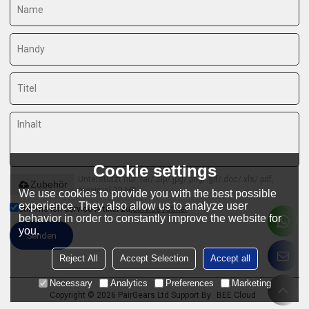
Cookie settings
Unterstützt nur .rar/.zip/.jpg/.png/.gif/.doc/.xls/.pdf,
Zubehör
maximal 20 MB
We use cookies to provide you with the best possible
experience. They also allow us to analyze user
Stimme ich Service-Artikel zu,
Service-Artikel
behavior in order to constantly improve the website for
you.
Senden
Reject All
Accept Selection
Accept all
Necessary
Analytics
Preferences
Marketing
Copyright © 2026
PairGears Ltd
Support By
BEE Cloud