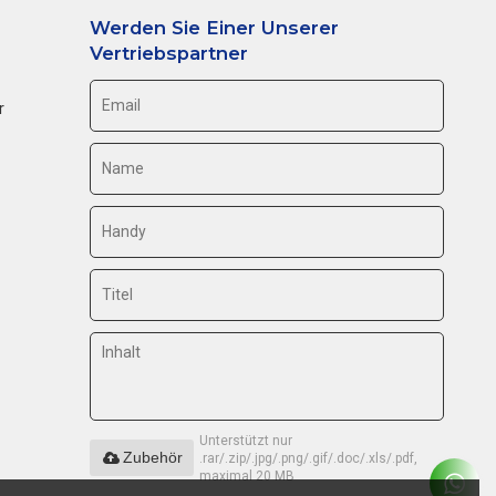
Werden Sie Einer Unserer
Vertriebspartner
r
Unterstützt nur
Zubehör
.rar/.zip/.jpg/.png/.gif/.doc/.xls/.pdf,
maximal 20 MB