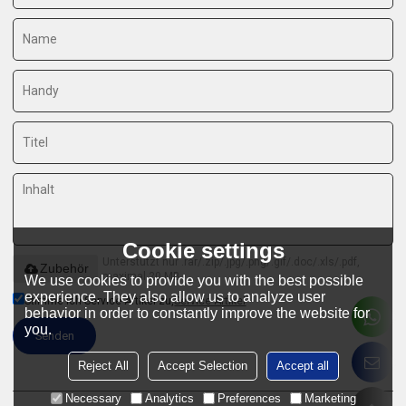
Cookie settings
Unterstützt nur .rar/.zip/.jpg/.png/.gif/.doc/.xls/.pdf,
Zubehör
maximal 20 MB
We use cookies to provide you with the best possible
experience. They also allow us to analyze user
Stimme ich Service-Artikel zu,
Service-Artikel
behavior in order to constantly improve the website for
you.
Senden
Reject All
Accept Selection
Accept all
Necessary
Analytics
Preferences
Marketing