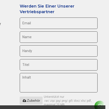
Werden Sie Einer Unserer
Vertriebspartner
r
Unterstützt nur
Zubehör
.rar/.zip/.jpg/.png/.gif/.doc/.xls/.pdf,
maximal 20 MB