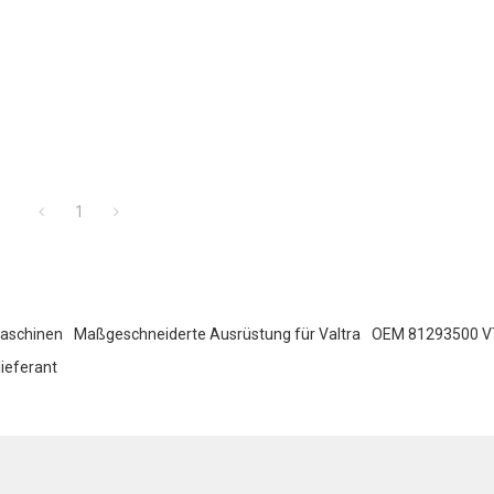
1
Maschinen
Maßgeschneiderte Ausrüstung für Valtra
OEM 81293500 VT
ieferant