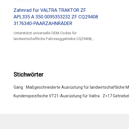
Zahnrad für VALTRA TRAKTOR ZF
APL335 A 350 0095353232 ZF CQ29408
3176340-PAARZAHNRÄDER
Unterstützt universelle OEM-Codes für
landwirtschaftliche Fahrzeuggetriebe CQ29408,
809103304005, 3176340, 80623100, 9579254,
0095353232 ZF, 1500902049
Stichwörter
Gang
Maßgeschneiderte Ausrüstung für landwirtschaftliche 
Kundenspezifische VT21-Ausrüstung für Valtra
Z=17 Getriebel