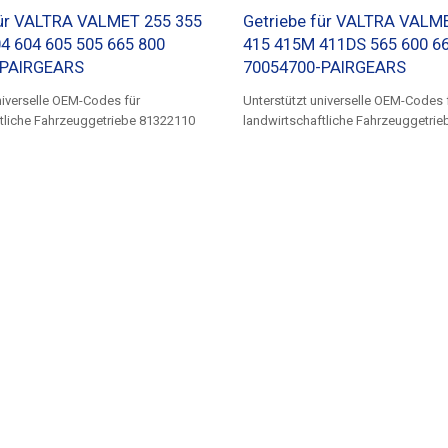
für VALTRA VALMET 255 355
Getriebe für VALTRA VALM
4 604 605 505 665 800
415 415M 411DS 565 600 6
-PAIRGEARS
70054700-PAIRGEARS
niverselle OEM-Codes für
Unterstützt universelle OEM-Codes 
tliche Fahrzeuggetriebe 81322110
landwirtschaftliche Fahrzeuggetri