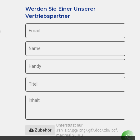
Werden Sie Einer Unserer
Vertriebspartner
r
Unterstützt nur
Zubehör
.rar/.zip/.jpg/.png/.gif/.doc/.xls/.pdf,
maximal 20 MB