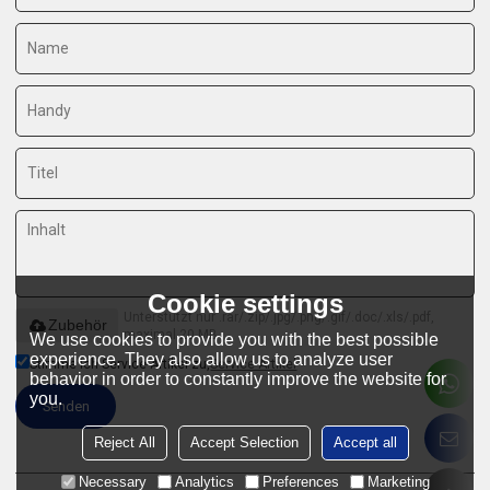
Cookie settings
Unterstützt nur .rar/.zip/.jpg/.png/.gif/.doc/.xls/.pdf,
Zubehör
maximal 20 MB
We use cookies to provide you with the best possible
experience. They also allow us to analyze user
Stimme ich Service-Artikel zu,
Service-Artikel
behavior in order to constantly improve the website for
you.
Senden
Reject All
Accept Selection
Accept all
Necessary
Analytics
Preferences
Marketing