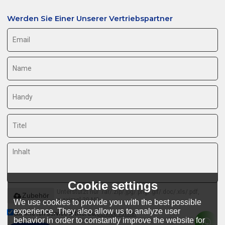
Werden Sie Einer Unserer Vertriebspartner
Cookie settings
Unterstützt nur .rar/.zip/.jpg/.png/.gif/.doc/.xls/.pdf,
Zubehör
maximal 20 MB
We use cookies to provide you with the best possible
experience. They also allow us to analyze user
Stimme ich Service-Artikel zu,
Service-Artikel
behavior in order to constantly improve the website for