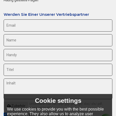
Häufig gestellte Fragen
Werden Sie Einer Unserer Vertriebspartner
Cookie settings
Unterstützt nur .rar/.zip/.jpg/.png/.gif/.doc/.xls/.pdf,
Zubehör
maximal 20 MB
We use cookies to provide you with the best possible
experience. They also allow us to analyze user
Stimme ich Service-Artikel zu,
Service-Artikel