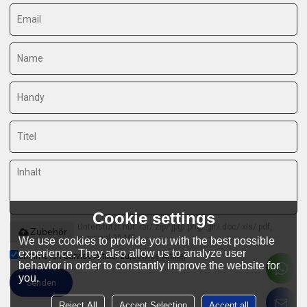
Cookie settings
Unterstützt nur .rar/.zip/.jpg/.png/.gif/.doc/.xls/.pdf,
Zubehör
maximal 20 MB
We use cookies to provide you with the best possible
experience. They also allow us to analyze user
Stimme ich Service-Artikel zu,
Service-Artikel
behavior in order to constantly improve the website for
you.
Senden
Reject All
Accept Selection
Accept all