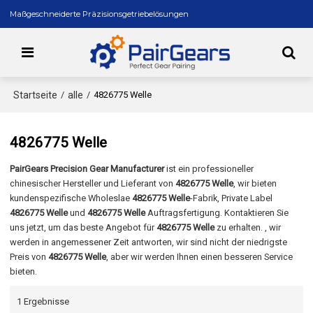
Maßgeschneiderte Präzisionsgetriebelösungen
Startseite
alle
/
/
4826775 Welle
4826775 Welle
PairGears Precision Gear Manufacturer
ist ein professioneller
chinesischer Hersteller und Lieferant von
4826775 Welle
, wir bieten
kundenspezifische Wholeslae
4826775 Welle
-Fabrik, Private Label
4826775 Welle
und
4826775 Welle
Auftragsfertigung. Kontaktieren Sie
uns jetzt, um das beste Angebot für
4826775 Welle
zu erhalten. , wir
werden in angemessener Zeit antworten, wir sind nicht der niedrigste
Preis von
4826775 Welle
, aber wir werden Ihnen einen besseren Service
bieten.
1 Ergebnisse