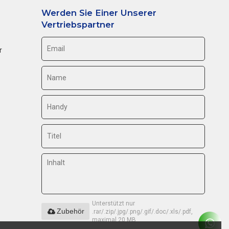
Werden Sie Einer Unserer
Vertriebspartner
r
Unterstützt nur
Zubehör
.rar/.zip/.jpg/.png/.gif/.doc/.xls/.pdf,
maximal 20 MB