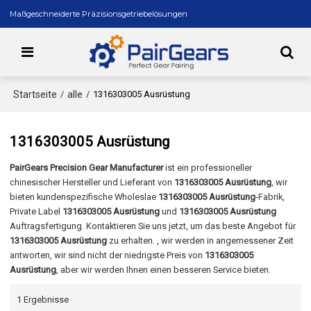
Maßgeschneiderte Präzisionsgetriebelösungen
Startseite
alle
/
/
1316303005 Ausrüstung
1316303005 Ausrüstung
PairGears Precision Gear Manufacturer
ist ein professioneller
chinesischer Hersteller und Lieferant von
1316303005 Ausrüstung
, wir
bieten kundenspezifische Wholeslae
1316303005 Ausrüstung
-Fabrik,
Private Label
1316303005 Ausrüstung
und
1316303005 Ausrüstung
Auftragsfertigung. Kontaktieren Sie uns jetzt, um das beste Angebot für
1316303005 Ausrüstung
zu erhalten. , wir werden in angemessener Zeit
antworten, wir sind nicht der niedrigste Preis von
1316303005
Ausrüstung
, aber wir werden Ihnen einen besseren Service bieten.
1 Ergebnisse