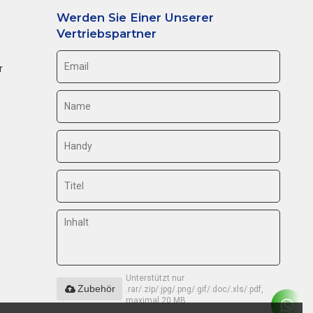
Werden Sie Einer Unserer
Vertriebspartner
r
Unterstützt nur
Zubehör
.rar/.zip/.jpg/.png/.gif/.doc/.xls/.pdf,
maximal 20 MB