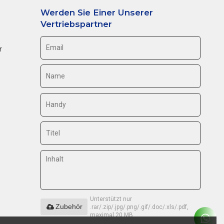
Werden Sie Einer Unserer
Vertriebspartner
r
Unterstützt nur
Zubehör
.rar/.zip/.jpg/.png/.gif/.doc/.xls/.pdf,
maximal 20 MB