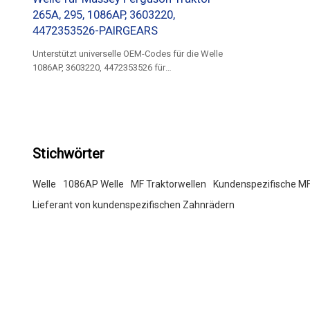
265A, 295, 1086AP, 3603220,
4472353526-PAIRGEARS
Unterstützt universelle OEM-Codes für die Welle
1086AP, 3603220, 4472353526 für
landwirtschaftliche Fahrzeuge von Massey
Ferguson.
Stichwörter
Welle
1086AP Welle
MF Traktorwellen
Kundenspezifische MF
Lieferant von kundenspezifischen Zahnrädern