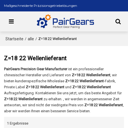
Maßgeschneiderte Präzisionsgetriebelösungen
Startseite
alle
/
/
Z=18 22 Wellenlieferant
Z=18 22 Wellenlieferant
PairGears Precision Gear Manufacturer
ist ein professioneller
chinesischer Hersteller und Lieferant von
Z=18 22 Wellenlieferant
, wir
bieten kundenspezifische Wholeslae
Z=18 22 Wellenlieferant
-Fabrik,
Private Label
Z=18 22 Wellenlieferant
und
Z=18 22 Wellenlieferant
Auftragsfertigung. Kontaktieren Sie uns jetzt, um das beste Angebot für
Z=18 22 Wellenlieferant
zu erhalten. , wir werden in angemessener Zeit
antworten, wir sind nicht der niedrigste Preis von
Z=18 22 Wellenlieferant
,
aber wir werden Ihnen einen besseren Service bieten.
1 Ergebnisse