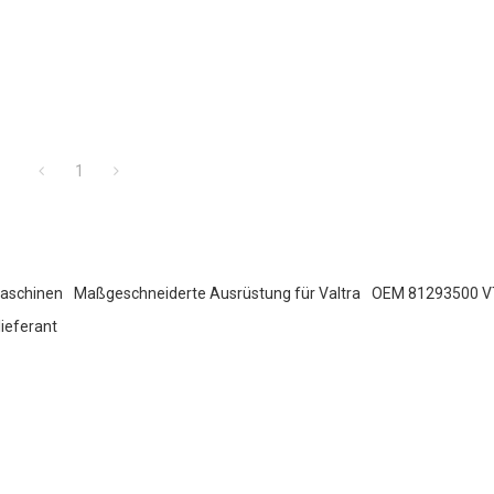
1
Maschinen
Maßgeschneiderte Ausrüstung für Valtra
OEM 81293500 VT
ieferant