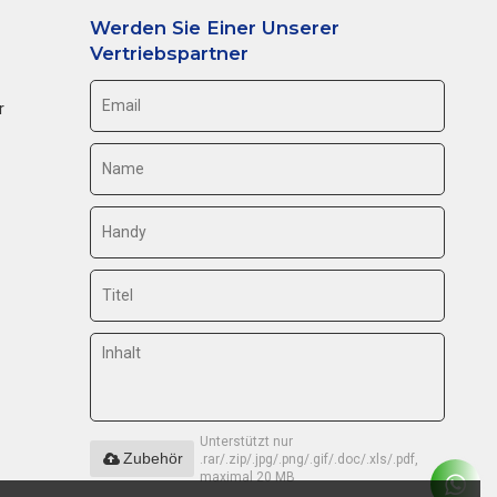
Werden Sie Einer Unserer
Vertriebspartner
r
Unterstützt nur
Zubehör
.rar/.zip/.jpg/.png/.gif/.doc/.xls/.pdf,
maximal 20 MB