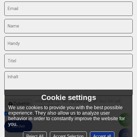
Cookie settings
Unterstützt nur .rar/.zip/.jpg/.png/.gif/.doc/.xls/.pdf,
Zubehör
maximal 20 MB
We use cookies to provide you with the best possible
experience. They also allow us to analyze user
Stimme ich Service-Artikel zu,
Service-Artikel
behavior in order to constantly improve the website for
you.
Senden
Reject All
Accept Selection
Accept all