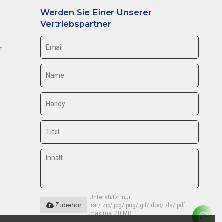
Werden Sie Einer Unserer
Vertriebspartner
r
Unterstützt nur
Zubehör
.rar/.zip/.jpg/.png/.gif/.doc/.xls/.pdf,
maximal 20 MB