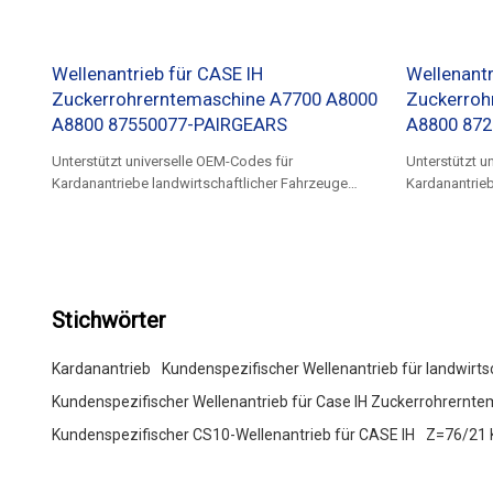
Wellenantrieb für CASE IH
Wellenantr
Zuckerrohrerntemaschine A7700 A8000
Zuckerroh
A8800 87550077-PAIRGEARS
A8800 87
Unterstützt universelle OEM-Codes für
Unterstützt u
Kardanantriebe landwirtschaftlicher Fahrzeuge
Kardanantrieb
87550077
87239604
Stichwörter
Kardanantrieb
Kundenspezifischer Wellenantrieb für landwirt
Kundenspezifischer Wellenantrieb für Case IH Zuckerrohrernt
Kundenspezifischer CS10-Wellenantrieb für CASE IH
Z=76/21 K