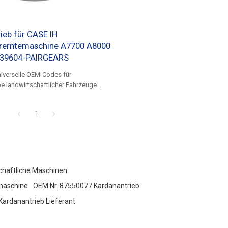
ieb für CASE IH
rerntemaschine A7700 A8000
239604-PAIRGEARS
niverselle OEM-Codes für
e landwirtschaftlicher Fahrzeuge
1
schaftliche Maschinen
emaschine
OEM Nr. 87550077 Kardanantrieb
ardanantrieb Lieferant