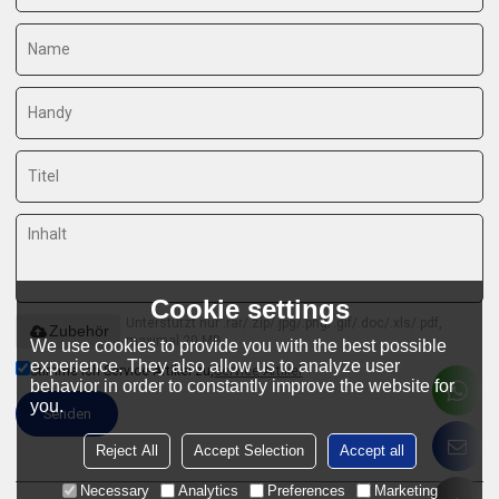
Cookie settings
Unterstützt nur .rar/.zip/.jpg/.png/.gif/.doc/.xls/.pdf,
Zubehör
maximal 20 MB
We use cookies to provide you with the best possible
experience. They also allow us to analyze user
Stimme ich Service-Artikel zu,
Service-Artikel
behavior in order to constantly improve the website for
you.
Senden
Reject All
Accept Selection
Accept all
Necessary
Analytics
Preferences
Marketing