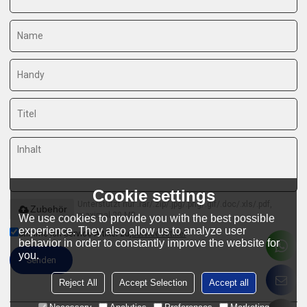
Cookie settings
Unterstützt nur .rar/.zip/.jpg/.png/.gif/.doc/.xls/.pdf,
Zubehör
maximal 20 MB
We use cookies to provide you with the best possible
experience. They also allow us to analyze user
Stimme ich Service-Artikel zu,
Service-Artikel
behavior in order to constantly improve the website for
you.
Senden
Reject All
Accept Selection
Accept all