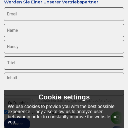
Werden Sie Einer Unserer Vertriebspartner
Cookie settings
Unterstützt nur .rar/.zip/.jpg/.png/.gif/.doc/.xls/.pdf,
Zubehör
maximal 20 MB
We use cookies to provide you with the best possible
experience. They also allow us to analyze user
Stimme ich Service-Artikel zu,
Service-Artikel
behavior in order to constantly improve the website for
you.
Senden