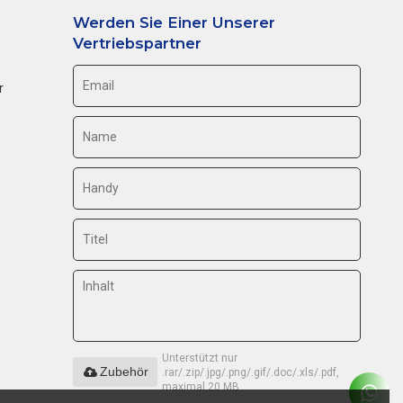
Werden Sie Einer Unserer
Vertriebspartner
r
Unterstützt nur
Zubehör
.rar/.zip/.jpg/.png/.gif/.doc/.xls/.pdf,
maximal 20 MB