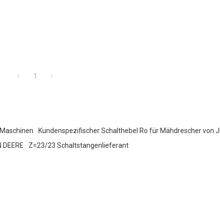
1
e Maschinen
Kundenspezifischer Schalthebel Ro für Mähdrescher von
N DEERE
Z=23/23 Schaltstangenlieferant