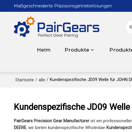
Maßgeschneiderte Präzisionsgetriebelösungen
Heim
Produkte
Produkt
/
/
Kundenspezifische JD09 Welle für JOHN 
Startseite
alle
Kundenspezifische JD09 Welle
PairGears Precision Gear Manufacturer
ist ein professionelle
DEERE
, wir bieten kundenspezifische Wholeslae
Kundenspezif