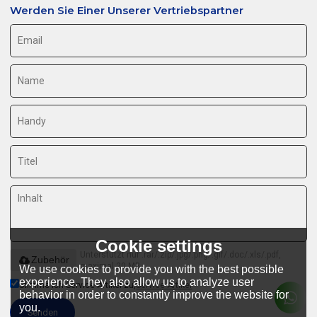
Werden Sie Einer Unserer Vertriebspartner
Cookie settings
Unterstützt nur .rar/.zip/.jpg/.png/.gif/.doc/.xls/.pdf,
Zubehör
maximal 20 MB
We use cookies to provide you with the best possible
experience. They also allow us to analyze user
Stimme ich Service-Artikel zu,
Service-Artikel
behavior in order to constantly improve the website for
you.
Senden