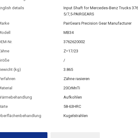
nglish details
Input Shaft for Mercedes-Benz Trucks 37
5/7,5-PAIRGEARS
Marke
PairGears Precision Gear Manufacturer
Modell
MB34
OEM-Nr.
3762620002
Zähne
Z=17/23
Größe
/
ewicht (kg)
3.865
Verfahren
Zähne rasieren
aterial
20CrMnTi
Wärmebehandlung
Aufkohlen
ärte
58-63HRC
Oberflächenbehandlung
Kugelstrahlen