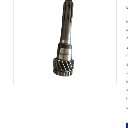
E
G
M
H