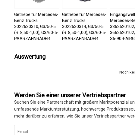
Getriebe für Mercedes-
Getriebe für Mercedes-
Eingangswell
Benz Trucks
Benz Trucks
Mercedes-B
3022630310, G3/50-5
3022630314, G3/50-5
3362620102
(R. 8,50-1,00), G3/60-5-
(R. 8,50-1,00), G3/60-5-
3662620102,
PAARZAHNRÄDER
PAARZAHNRÄDER
S6-90-PAIR
Auswertung
Noch ke
Werden Sie einer unserer Vertriebspartner
Suchen Sie eine Partnerschaft mit großem Marktpotenzial un
umfassende Marktunterstützung, hochwertige Produktressour
mehr darüber zu erfahren, wie Sie unser Vertriebspartner we