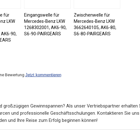
e für
Eingangswelle für
Zwischenwelle für
enz LKW
Mercedes-Benz LKW
Mercedes-Benz LKW
,
1268302001, AK6-90,
3662640105, AK6-80,
 AK6-90,
S6-90-PAIRGEARS
S6-80-PAIRGEARS
GEARS
ine Bewertung
Jetzt kommentieren
d großzügigen Gewinnspannen? Als unser Vertriebspartner erhalten 
cen und professionelle Geschäftsschulungen. Kontaktieren Sie uns 
rden und Ihre Reise zum Erfolg beginnen können!