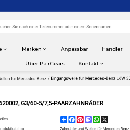
e
Marken
Anpassbar
Händler
Über PairGears
Kontakt
/
Eingangswelle für Mercedes-Benz LKW
ellen für Mercedes-Benz
62620002, G3/60-5/7,5-PAARZAHNRÄDER
Share
Facebook
Pinterest
Mastodon
WhatsApp
X
eilen
Produktkatalog
Zahnräder und Wellen für Mercedes-Benz