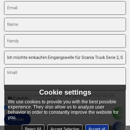
Cookie settings
Unterstützt nur .rar/.zip/.jpg/.png/.gif/.doc/.xls/.pdf,
Zubehör
maximal 20 MB
We use cookies to provide you with the best possible
experience. They also allow us to analyze user
Stimme ich Service-Artikel zu,
Service-Artikel
behavior in order to constantly improve the website for
you.
Senden
Reject All
Accept Selection
Accept all