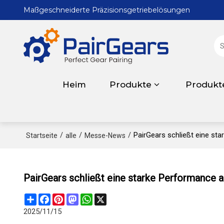
Maßgeschneiderte Präzisionsgetriebelösungen
Heim
Produkte
Produkt
/
/
/
PairGears schließt eine st
Startseite
alle
Messe-News
PairGears schließt eine starke Performance 
Share
Facebook
Pinterest
Mastodon
WhatsApp
X
2025/11/15