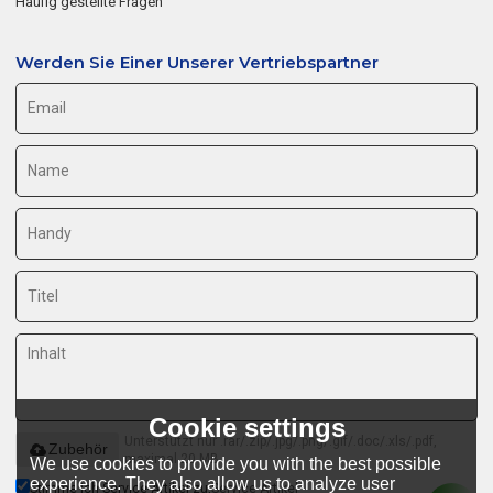
Häufig gestellte Fragen
Werden Sie Einer Unserer Vertriebspartner
Cookie settings
Unterstützt nur .rar/.zip/.jpg/.png/.gif/.doc/.xls/.pdf,
Zubehör
maximal 20 MB
We use cookies to provide you with the best possible
experience. They also allow us to analyze user
Stimme ich Service-Artikel zu,
Service-Artikel