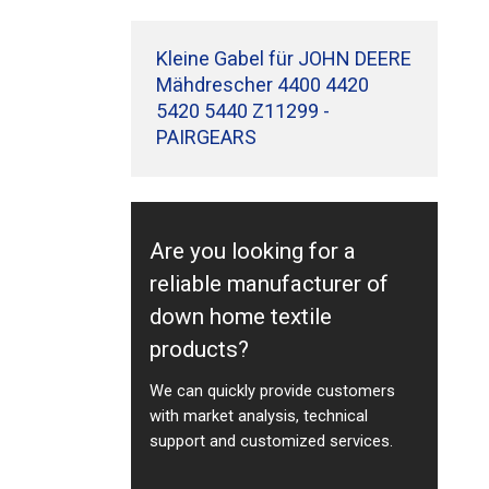
Kleine Gabel für JOHN DEERE
Mähdrescher 4400 4420
5420 5440 Z11299 -
PAIRGEARS
Are you looking for a
reliable manufacturer of
down home textile
products?
We can quickly provide customers
with market analysis, technical
support and customized services.