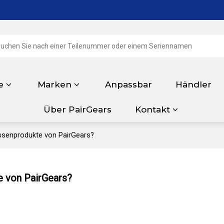
e
Marken
Anpassbar
Händler
Über PairGears
Kontakt
Massenprodukte von PairGears?
te von PairGears?